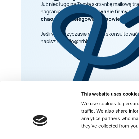
Już niedługo na Twoją skrzynkę mailową tra
nagranie webinaru:
Skalowanie firmy bez
chaosu. Jak delegować odpowiedzialność
Jeśli w międzyczasie chcesz skonsultować 
napisz na hello@hrhints.io.
This website uses cookie
We use cookies to personal
traffic. We also share info
analytics partners who may
they’ve collected from your