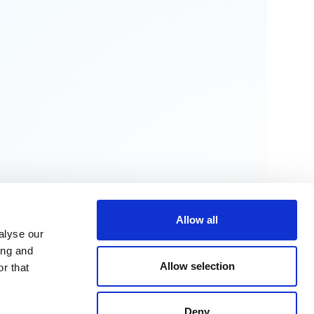
Allow all
alyse our
ing and
Allow selection
r that
Deny