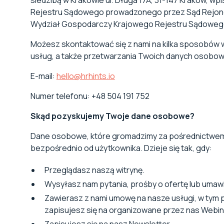
siedzibą w Krakowie ul. Długa 17A, 31-147 Kraków, w
Rejestru Sądowego prowadzonego przez Sąd Rejonow
Wydział Gospodarczy Krajowego Rejestru Sądowego
Możesz skontaktować się z nami na kilka sposobów
usług, a także przetwarzania Twoich danych osobo
E-mail:
hello@hrhints.io
Numer telefonu: +48 504 191 752
Skąd pozyskujemy Twoje dane osobowe?
Dane osobowe, które gromadzimy za pośrednictwem 
bezpośrednio od użytkownika. Dzieje się tak, gdy:
Przeglądasz naszą witrynę.
Wysyłasz nam pytania, prośby o ofertę lub umawi
Zawierasz z nami umowę na nasze usługi, w tym 
zapisujesz się na organizowane przez nas Webina