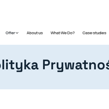
Offer
About us
What We Do?
Case studies
lityka Prywatno