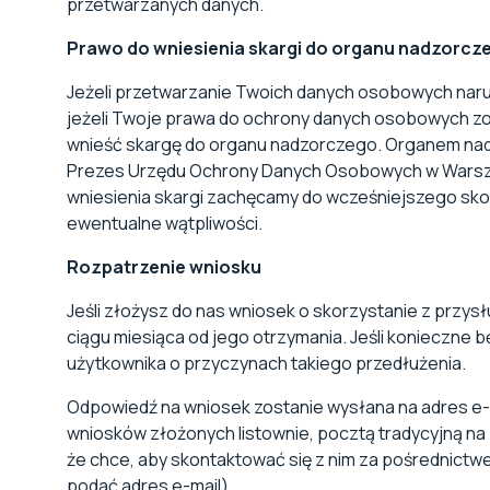
przetwarzanych danych.
Prawo do wniesienia skargi do organu nadzorcz
Jeżeli przetwarzanie Twoich danych osobowych nar
jeżeli Twoje prawa do ochrony danych osobowych zo
wnieść skargę do organu nadzorczego. Organem nadz
Prezes Urzędu Ochrony Danych Osobowych w Warszawi
wniesienia skargi zachęcamy do wcześniejszego skon
ewentualne wątpliwości.
Rozpatrzenie wniosku
Jeśli złożysz do nas wniosek o skorzystanie z przy
ciągu miesiąca od jego otrzymania. Jeśli konieczne 
użytkownika o przyczynach takiego przedłużenia.
Odpowiedź na wniosek zostanie wysłana na adres e-m
wniosków złożonych listownie, pocztą tradycyjną na 
że chce, aby skontaktować się z nim za pośrednictw
podać adres e-mail).