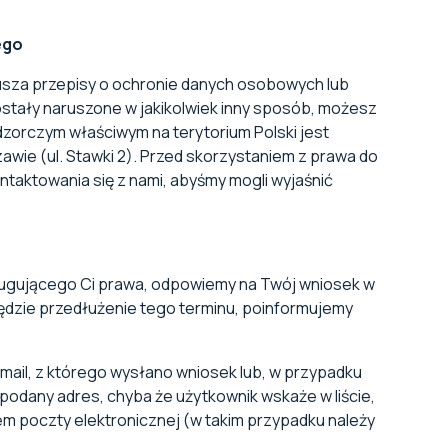
ego
usza przepisy o ochronie danych osobowych lub
stały naruszone w jakikolwiek inny sposób, możesz
orczym właściwym na terytorium Polski jest
e (ul. Stawki 2). Przed skorzystaniem z prawa do
taktowania się z nami, abyśmy mogli wyjaśnić
sługującego Ci prawa, odpowiemy na Twój wniosek w
będzie przedłużenie tego terminu, poinformujemy
ail, z którego wysłano wniosek lub, w przypadku
podany adres, chyba że użytkownik wskaże w liście,
em poczty elektronicznej (w takim przypadku należy