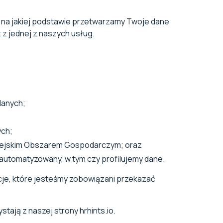
i na jakiej podstawie przetwarzamy Twoje dane
 z jednej z naszych usług.
danych;
ych;
pejskim Obszarem Gospodarczym; oraz
utomatyzowany, w tym czy profilujemy dane.
acje, które jesteśmy zobowiązani przekazać
tają z naszej strony hrhints.io.