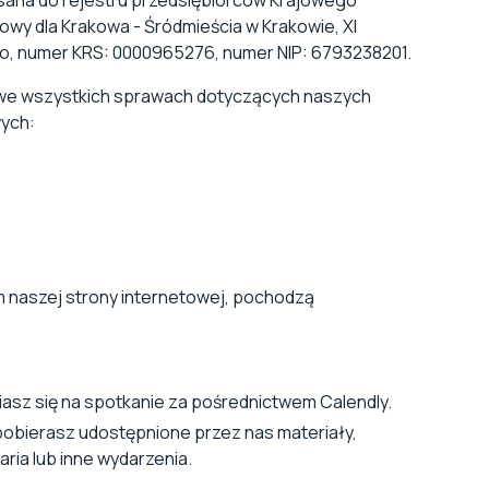
pisana do rejestru przedsiębiorców Krajowego
y dla Krakowa - Śródmieścia w Krakowie, XI
, numer KRS: 0000965276, numer NIP: 6793238201.
 we wszystkich sprawach dotyczących naszych
wych:
naszej strony internetowej, pochodzą
asz się na spotkanie za pośrednictwem Calendly.
pobierasz udostępnione przez nas materiały,
ria lub inne wydarzenia.