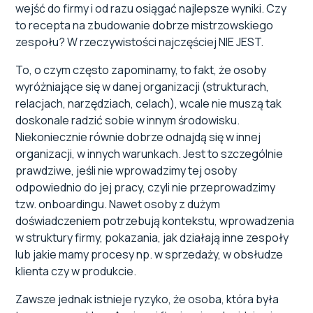
wejść do firmy i od razu osiągać najlepsze wyniki. Czy
to recepta na zbudowanie dobrze mistrzowskiego
zespołu? W rzeczywistości najczęściej NIE JEST.
To, o czym często zapominamy, to fakt, że osoby
wyróżniające się w danej organizacji (strukturach,
relacjach, narzędziach, celach), wcale nie muszą tak
doskonale radzić sobie w innym środowisku.
Niekoniecznie równie dobrze odnajdą się w innej
organizacji, w innych warunkach. Jest to szczególnie
prawdziwe, jeśli nie wprowadzimy tej osoby
odpowiednio do jej pracy, czyli nie przeprowadzimy
tzw. onboardingu. Nawet osoby z dużym
doświadczeniem potrzebują kontekstu, wprowadzenia
w struktury firmy, pokazania, jak działają inne zespoły
lub jakie mamy procesy np. w sprzedaży, w obsłudze
klienta czy w produkcie.
Zawsze jednak istnieje ryzyko, że osoba, która była