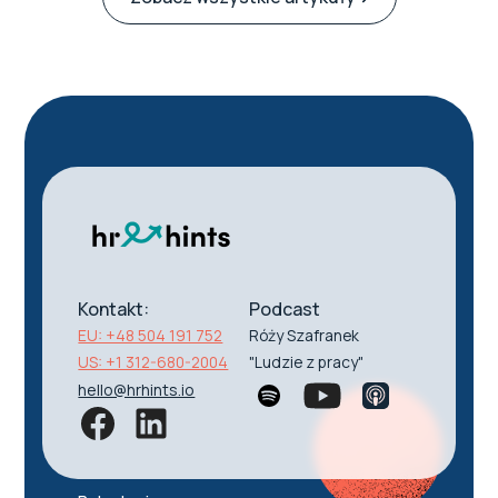
Kontakt:
Podcast
EU: +48 504 191 752
Róży Szafranek
US: +1 312-680-2004
"Ludzie z pracy"
hello@hrhints.io