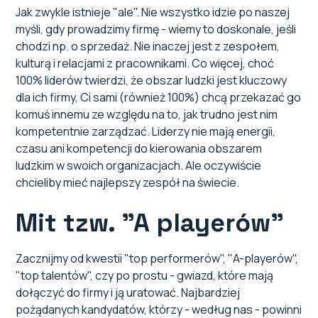
Jak zwykle istnieje "ale". Nie wszystko idzie po naszej
myśli, gdy prowadzimy firmę - wiemy to doskonale, jeśli
chodzi np. o sprzedaż. Nie inaczej jest z zespołem,
kulturą i relacjami z pracownikami. Co więcej, choć
100% liderów twierdzi, że obszar ludzki jest kluczowy
dla ich firmy, Ci sami (również 100%) chcą przekazać go
komuś innemu ze względu na to, jak trudno jest nim
kompetentnie zarządzać. Liderzy nie mają energii,
czasu ani kompetencji do kierowania obszarem
ludzkim w swoich organizacjach. Ale oczywiście
chcieliby mieć najlepszy zespół na świecie.
Mit tzw. "A playerów"
Zacznijmy od kwestii "top performerów", "A-playerów",
"top talentów", czy po prostu - gwiazd, które mają
dołączyć do firmy i ją uratować. Najbardziej
pożądanych kandydatów, którzy - według nas - powinni