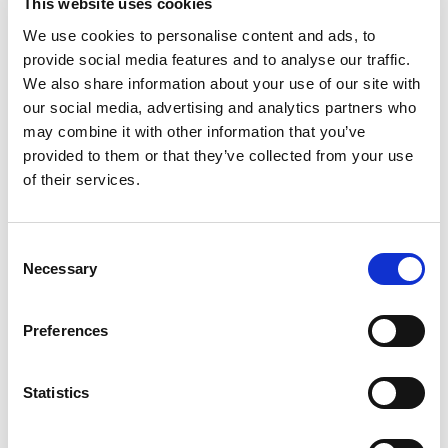
This website uses cookies
zatrudnienia
We use cookies to personalise content and ads, to
provide social media features and to analyse our traffic.
Plan zatrudnienia (tzw. hiring plan) to mapa drogowa,
We also share information about your use of our site with
która określa cele, procesy i strategie rekrutacji w
our social media, advertising and analytics partners who
firmie. Pomaga określić zapotrzebowanie na role, kiedy
may combine it with other information that you’ve
zatrudnić, kogo zatrudnić i jak monitorować postępy
provided to them or that they’ve collected from your use
rekrutacji. Posiadając plan zatrudnienia wiemy, że
of their services.
zatrudniamy właściwe osoby we właściwym czasie i
budujemy skuteczne, ale nieprzerośnięte zespoły.
Consent
Największym wyzwaniem jest fakt, że większość firm w
Necessary
Selection
ogóle nie posiada planu zatrudnienia. Dlatego poniżej
lista, jak krok po kroku stworzyć pierwszy plan
zatrudnienia dla organizacji:
Preferences
Definiujemy role, których potrzebujemy w oparciu
Statistics
o cele firmowe i zespołowe i oceniamy, czy
jesteśmy w stanie je zaadresować obecnym
składem czy potrzebujemy pozyskać nowe