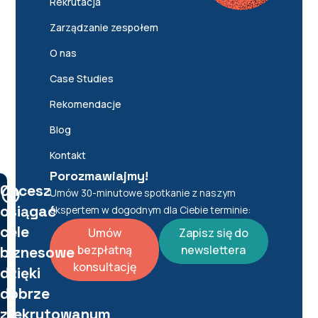
Rekrutacja
Zarządzanie zespołem
O nas
Case Studies
Rekomendacje
Blog
Kontakt
Porozmawiajmy!
Chcesz
Umów 30-minutowe spotkanie z naszym
osiągać
ekspertem w dogodnym dla Ciebie terminie:
cele
Umów
Zapisz się do
bezpłatną
newslettera
biznesowe
konsultację
dzięki
dobrze
zrekrutowanym