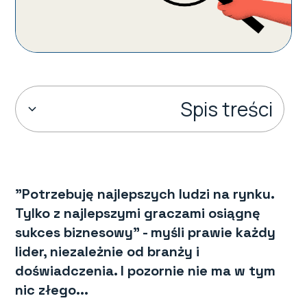
Spis treści
Mit tzw. "A playerów"
A co z graczami B?
"Potrzebuję najlepszych ludzi na rynku.
Tylko z najlepszymi graczami osiągnę
Czy wciąż mamy rynek pracownika?
sukces biznesowy" - myśli prawie każdy
lider, niezależnie od branży i
Skuteczny plan zatrudnienia
doświadczenia. I pozornie nie ma w tym
nic złego...