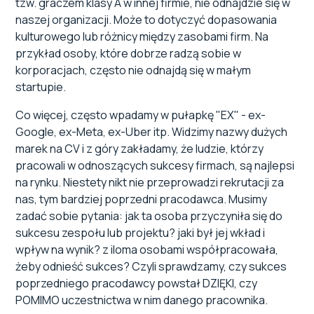
tzw. graczem klasy A w innej firmie, nie odnajdzie się w
naszej organizacji. Może to dotyczyć dopasowania
kulturowego lub różnicy między zasobami firm. Na
przykład osoby, które dobrze radzą sobie w
korporacjach, często nie odnajdą się w małym
startupie.
Co więcej, często wpadamy w pułapkę "EX" - ex-
Google, ex-Meta, ex-Uber itp. Widzimy nazwy dużych
marek na CV i z góry zakładamy, że ludzie, którzy
pracowali w odnoszących sukcesy firmach, są najlepsi
na rynku. Niestety nikt nie przeprowadzi rekrutacji za
nas, tym bardziej poprzedni pracodawca. Musimy
zadać sobie pytania: jak ta osoba przyczyniła się do
sukcesu zespołu lub projektu? jaki był jej wkład i
wpływ na wynik? z iloma osobami współpracowała,
żeby odnieść sukces? Czyli sprawdzamy, czy sukces
poprzedniego pracodawcy powstał DZIĘKI, czy
POMIMO uczestnictwa w nim danego pracownika.