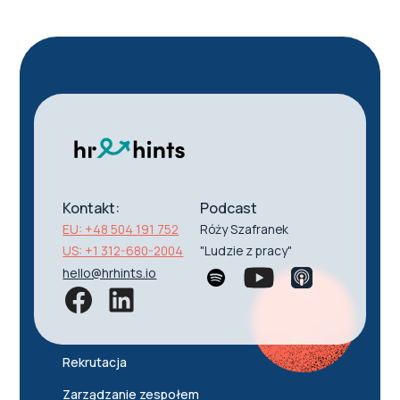
Kontakt:
Podcast
EU: +48 504 191 752
Róży Szafranek
US: +1 312-680-2004
"Ludzie z pracy"
hello@hrhints.io
Rekrutacja
Zarządzanie zespołem