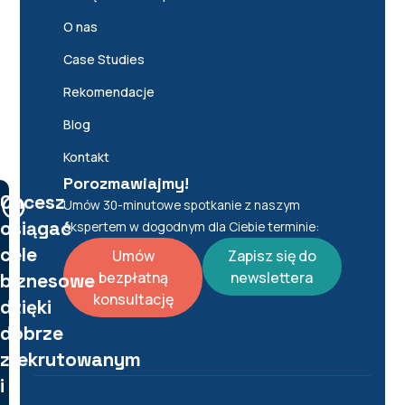
O nas
Case Studies
Rekomendacje
Blog
Kontakt
Porozmawiajmy!
Chcesz
Umów 30-minutowe spotkanie z naszym
osiągać
ekspertem w dogodnym dla Ciebie terminie:
cele
Umów
Zapisz się do
bezpłatną
newslettera
biznesowe
konsultację
dzięki
dobrze
zrekrutowanym
i