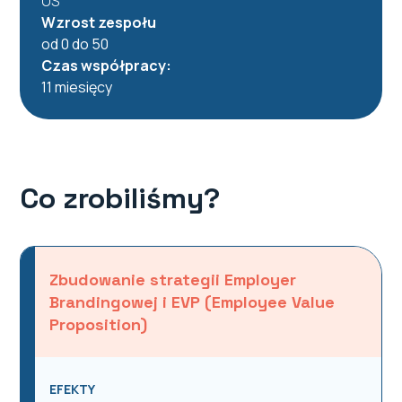
US
Wzrost zespołu
od 0 do 50
Czas współpracy:
11 miesięcy
Co zrobiliśmy?
Zbudowanie strategii Employer
Brandingowej i EVP (Employee Value
Proposition)
EFEKTY