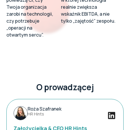
Twoja organizacja
realnie zwiększa
zarobi na technologii,
wskaźnik EBITDA, a nie
czy potrzebuje
tylko „zajętość” zespołu.
„operacji na
otwartym sercu”.
O prowadzącej
Roża Szafranek
HR Hints
Założycielka & CEO HR Hints