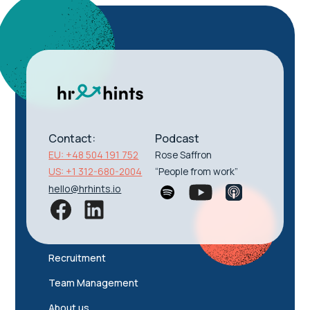
Contact:
Podcast
EU: +48 504 191 752
Rose Saffron
US: +1 312-680-2004
“People from work”
hello@hrhints.io
Recruitment
Team Management
About us