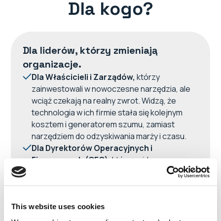
Dla kogo?
Dla liderów, którzy zmieniają
organizacje.
Dla Właścicieli i Zarządów,
którzy
zainwestowali w nowoczesne narzędzia, ale
wciąż czekają na realny zwrot. Widzą, że
technologia w ich firmie stała się kolejnym
kosztem i generatorem szumu, zamiast
narzędziem do odzyskiwania marży i czasu.
Dla Dyrektorów Operacyjnych i
Finansowych (CFO),
którzy widzą rosnące
koszty licencji i narzędzi, a jednocześnie nie
odnotowują żadnego wzrostu marży ani
realnych oszczędności czasu w zespołach.
This website uses cookies