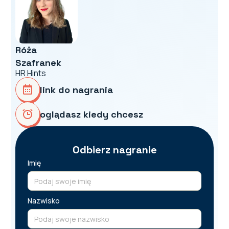
Róża
Szafranek
HR Hints
link do nagrania
oglądasz kiedy chcesz
Odbierz nagranie
Imię
Nazwisko