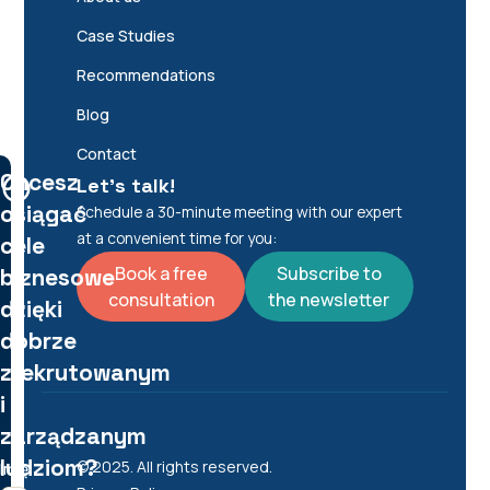
Case Studies
Recommendations
Blog
Contact
Chcesz
Let's talk!
osiągać
Schedule a 30-minute meeting with our expert
at a convenient time for you:
cele
Book a free
Subscribe to
biznesowe
consultation
the newsletter
dzięki
dobrze
zrekrutowanym
i
zarządzanym
ludziom?
© 2025. All rights reserved.
Imię