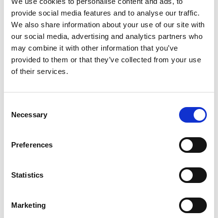
We use cookies to personalise content and ads, to
provide social media features and to analyse our traffic.
We also share information about your use of our site with
our social media, advertising and analytics partners who
may combine it with other information that you’ve
provided to them or that they’ve collected from your use
of their services.
Consent
Necessary
Selection
Preferences
Statistics
Czego
się
Marketing
Jak technologia
bezlitośnie obnaża