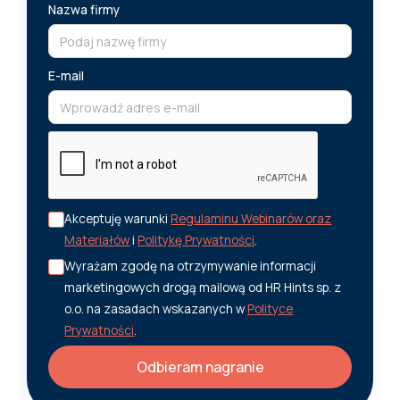
Nazwa firmy
E-mail
Akceptuję warunki
Regulaminu Webinarów oraz
Materiałów
i
Politykę Prywatności
.
Wyrażam zgodę na otrzymywanie informacji
marketingowych drogą mailową od HR Hints sp. z
o.o. na zasadach wskazanych w
Polityce
Prywatności
.