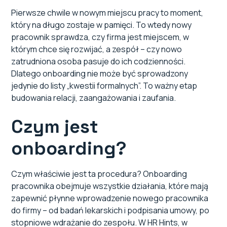
Onboarding z trzech perspektyw
Pierwsze chwile w nowym miejscu pracy to moment,
który na długo zostaje w pamięci. To wtedy nowy
Organizacja
pracownik sprawdza, czy firma jest miejscem, w
którym chce się rozwijać, a zespół – czy nowo
Zespół
zatrudniona osoba pasuje do ich codzienności.
Dlatego onboarding nie może być sprowadzony
Pracownik
jedynie do listy „kwestii formalnych”. To ważny etap
budowania relacji, zaangażowania i zaufania.
Jak przeprowadzić efektywny onboarding krok
po kroku?
Czym jest
onboarding?
Zacznij przed pierwszym dniem
Plan na pierwsze tygodnie
Czym właściwie jest ta procedura? Onboarding
pracownika obejmuje wszystkie działania, które mają
Wsparcie managera i zespołu
zapewnić płynne wprowadzenie nowego pracownika
do firmy – od badań lekarskich i podpisania umowy, po
Pokazanie kultury w praktyce
stopniowe wdrażanie do zespołu. W HR Hints, w