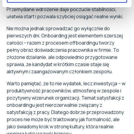
wspiera efektywne zarządzanie organizacyjne.
Przemyślane wdrożenie daje poczucie stabilności,
ułatwia start i pozwala szybciej osiągać realne wyniki.
Nie można jednak sprowadzać go wyłącznie do
pierwszych dni. Onboarding jest elementem szerszej
całości – razem z procesem offboardingu tworzy
pełny obraz doświadczenia pracownika w firmie. To
złożone działanie, ale odpowiednio przygotowane
sprawia, że kandydat w krótkim czasie staje się
aktywnym i zaangażowanym członkiem zespołu.
Warto pamiętać, że to nie wydatek, lecz inwestycja – w
produktywność pracowników, atmosferę w zespole i
pozytywny wizerunek organizacji. Temat satysfakcji z
onboardingu jest nierozerwalnie związany z
satysfakcją z pracy. Dlatego dobrze przeprowadzony
proces nie może być traktowany jak formalność, ale
jako świadomy krok w stronę kultury, która realnie
wspiera ludzi i rozwój biznesu.