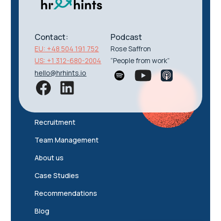
Contact:
Podcast
EU: +48 504 191 752
Rose Saffron
US: +1 312-680-2004
“People from work”
hello@hrhints.io
Recruitment
Team Management
About us
Case Studies
Recommendations
Blog