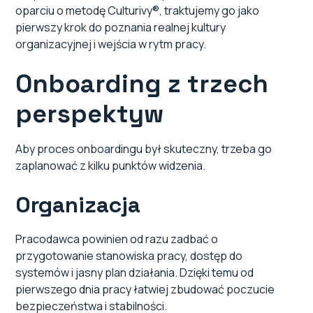
oparciu o metodę Culturivy®, traktujemy go jako
Przestrzeń na pytania
pierwszy krok do poznania realnej kultury
organizacyjnej i wejścia w rytm pracy.
Najczęstsze błędy i jak ich unikać?
Onboarding z trzech
Od powitania do zaangażowania – rola
onboardingu
perspektyw
Aby proces onboardingu był skuteczny, trzeba go
zaplanować z kilku punktów widzenia.
Organizacja
Pracodawca powinien od razu zadbać o
przygotowanie stanowiska pracy, dostęp do
systemów i jasny plan działania. Dzięki temu od
pierwszego dnia pracy łatwiej zbudować poczucie
bezpieczeństwa i stabilności.