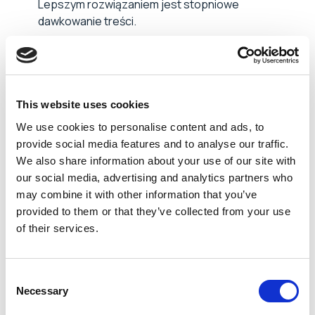
Lepszym rozwiązaniem jest stopniowe
dawkowanie treści.
Brak właściciela – jeśli nikt nie odpowiada za
proces wdrożenia, rodzi się chaos i poczucie
zagubienia.
This website uses cookies
Ignorowanie integracji – nowej osoby nie można
We use cookies to personalise content and ads, to
zostawić samej sobie. Potrzebuje kontaktu z
provide social media features and to analyse our traffic.
zespołem, by poczuć się częścią organizacji.
We also share information about your use of our site with
our social media, advertising and analytics partners who
may combine it with other information that you’ve
Bagatelizowanie formalności – pominięcie
provided to them or that they’ve collected from your use
dokumentów czy medycyny pracy to częsty, a
of their services.
bardzo kosztowny błąd.
Oderwanie onboardingu od rekrutacji – jeśli
Consent
obietnice składane kandydatowi w procesie
Necessary
Selection
naboru nie znajdują potwierdzenia w