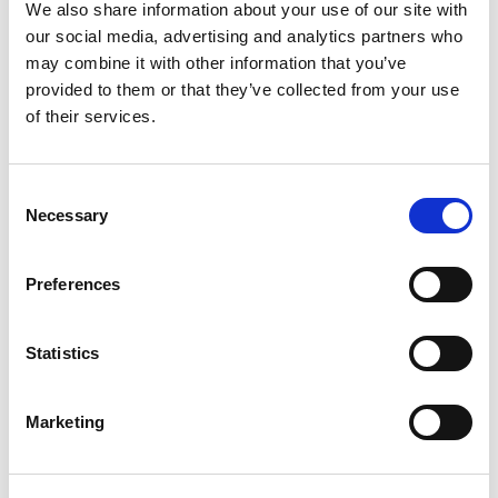
Przykładowo: kultura władzy lub kultura roli dobrze
We also share information about your use of our site with
sprawdzają się w stabilnym otoczeniu, ale w
our social media, advertising and analytics partners who
dynamicznym rynku konieczne może być przesunięcie
may combine it with other information that you’ve
akcentów w stronę kultury celu lub większej
provided to them or that they’ve collected from your use
współpracy.
of their services.
Wzmacnianie kultury dokonuje się poprzez świadome
decyzje liderów, procesy HR i codzienne praktyki. To
Consent
właśnie one tworzą dobrą kulturę organizacyjną,
Necessary
Selection
wspierając tworzenie przyjaznego środowiska pracy.
zapewniając stabilny rozwój i co najważniejsze,
Preferences
realizację celów biznesowych.
Od teorii do praktyki -
Statistics
rola kultury
Marketing
organizacyjnej w
biznesie