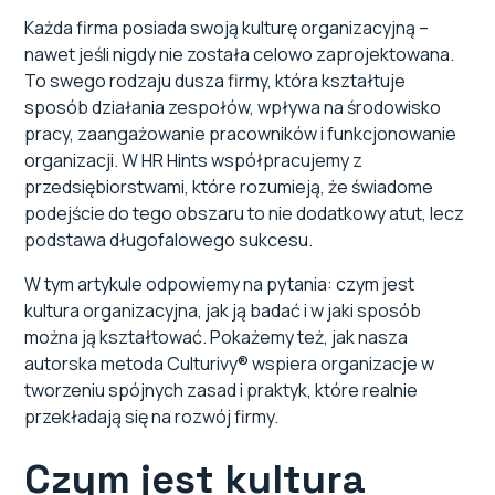
Definicja i znaczenie
Każda firma posiada swoją kulturę organizacyjną –
nawet jeśli nigdy nie została celowo zaprojektowana.
Funkcje i rola
To swego rodzaju dusza firmy, która kształtuje
sposób działania zespołów, wpływa na środowisko
Typy kultur organizacyjnych
pracy, zaangażowanie pracowników i funkcjonowanie
organizacji. W HR Hints współpracujemy z
Jak budować kulturę organizacyjną?
przedsiębiorstwami, które rozumieją, że świadome
podejście do tego obszaru to nie dodatkowy atut, lecz
Kluczowe praktyki
podstawa długofalowego sukcesu.
W tym artykule odpowiemy na pytania: czym jest
Jak diagnozować kulturę organizacyjną?
kultura organizacyjna, jak ją badać i w jaki sposób
można ją kształtować. Pokażemy też, jak nasza
Analiza i trzy poziomy
autorska metoda Culturivy® wspiera organizacje w
tworzeniu spójnych zasad i praktyk, które realnie
Wnioski z diagnozy
przekładają się na rozwój firmy.
Od teorii do praktyki - rola kultury organizacyjnej
Czym jest kultura
w biznesie