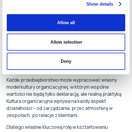
Show details
Świadome podejście do kultury to inwestycja w
przyszłość. Pozytywna kultura zwiększa efektywność,
Allow all
wzmacnia zaangażowanie pracowników i daje im realne
poczucie przynależności.
Allow selection
Nie zapominajmy: kultura organizacyjna buduje się
codziennie i wymaga ciągłej troski. Sama lista wartości
nie wystarczy – potrzebne są mechanizmy, które
Deny
wprowadzają je w życie.
Każde przedsiębiorstwo może wypracować własny
model kultury organizacyjnej, w którym wspólne
wartości nie będą tylko deklaracją, ale realną praktyką.
Kultura organizacyjna wpływa na każdy aspekt
działalności – od zarządzania, przez atmosferę w
zespołach, po relacje z klientami.
Dlatego właśnie kluczową rolę w kształtowaniu