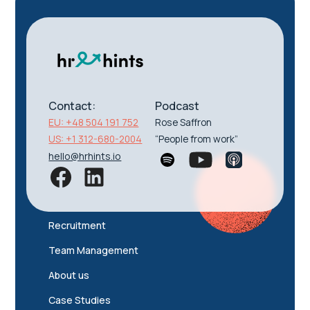
Contact:
Podcast
EU: +48 504 191 752
Rose Saffron
US: +1 312-680-2004
“People from work”
hello@hrhints.io
Recruitment
Team Management
About us
Case Studies