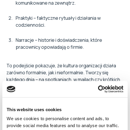
komunikowane na zewnątrz.
Praktyki – faktyczne rytuały i działania w
codzienności.
Narracje – historie i doświadczenia, które
pracownicy opowiadają o firmie.
To podejście pokazuje, że kultura organizacji działa
zarówno formalnie, jak i nieformalnie. Tworzy się
każdego dnia – na spotkaniach, w mailach czy krótkich
interakcjach przy kawie.
Wnioski z diagnozy
This website uses cookies
Dzięki diagnozie łatwiej zidentyfikować, które
We use cookies to personalise content and ads, to
elementy kultury organizacyjnej wymagają korekty.
provide social media features and to analyse our traffic.