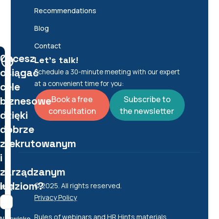
Recommendations
Blog
Contact
Chcesz
Let's talk!
osiągać
Schedule a 30-minute meeting with our expert
at a convenient time for you:
cele
Book a free
Subscribe to
biznesowe
consultation
the newsletter
dzięki
dobrze
zrekrutowanym
i
zarządzanym
ludziom?
© 2025. All rights reserved.
Imię
Privacy Policy
Rules of webinars and HR Hints materials
Nazwisko