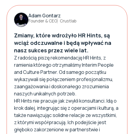
Adam Gontarz
Founder & CEO
Crustlab
Zmiany, które wdrożyło HR Hints, są
wciąż odczuwalne i będą wpływać na
nasz sukces przez wiele lat.
Z radością piszę rekomendację HR Hints, z
ramienia którego otrzymaliśmy Interim People
and Culture Partner. Od samego początku
wykazywali się połączeniem profesjonalizmu,
zaangażowania i doskonałego zrozumienia
naszych unikalnych potrzeb.
HR Hints nie pracuje jak zwykli konsultanci. Idą o
krok dalej, integrując się z operacjami i kulturą, a
także nawiązując solidne relacje ze wszystkimi,
z którymi współpracują. Ich podejście jest
głęboko zakorzenione w partnerstwie i