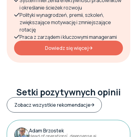
System mierzenia efektywności pracowników
i określanie ścieżek rozwoju
Polityki wynagrodzeń, premii, szkoleń,
zwiększające motywację i zmniejszające
rotację
Praca z zarządem i kluczowymi managerami
Dowiedz się więcej
Setki pozytywnych opinii
Zobacz wszystkie rekomendacje
Adam Brzostek
Head of operations
deepsense.ai