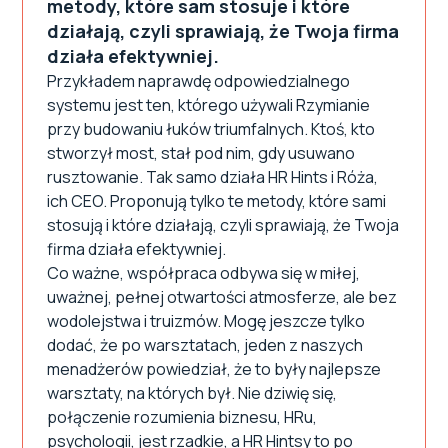
metody, które sam stosuje i które
działają, czyli sprawiają, że Twoja firma
działa efektywniej.
Przykładem naprawdę odpowiedzialnego
systemu jest ten, którego używali Rzymianie
przy budowaniu łuków triumfalnych. Ktoś, kto
stworzył most, stał pod nim, gdy usuwano
rusztowanie. Tak samo działa HR Hints i Róża,
ich CEO. Proponują tylko te metody, które sami
stosują i które działają, czyli sprawiają, że Twoja
firma działa efektywniej.
Co ważne, współpraca odbywa się w miłej,
uważnej, pełnej otwartości atmosferze, ale bez
wodolejstwa i truizmów. Mogę jeszcze tylko
dodać, że po warsztatach, jeden z naszych
menadżerów powiedział, że to były najlepsze
warsztaty, na których był. Nie dziwię się,
połączenie rozumienia biznesu, HRu,
psychologii, jest rzadkie, a HR Hintsy to po