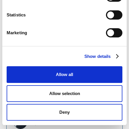
komunikacyjnych oraz poukładania procesów
biznesowych. To co najbardziej doceniam to
Statistics
konsekwentne pokazywanie perspektywy
biznesowej do wprowadzanych zmian. Jednym z
większych wyzwań była również zmiana
Marketing
myślenia o prowadzeniu naszej firmy i bez
wsparcia z zewnątrz trudno byłoby przełamać
ten sposób działania. Doradztwo oraz
Show details
interimowa praca konsultanta HR Hints odegrały
tu kluczową rolę, a głównie pomogło spojrzenie
z boku, szeroka perspektywa oraz
Allow all
doświadczenie w pracy w placówkach
medycznych.
Allow selection
Deny
Aleksander Fronczek
CEO
Codewise