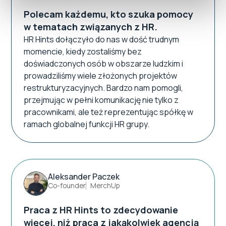
Polecam każdemu, kto szuka pomocy
w tematach związanych z HR.
HR Hints dołączyło do nas w dość trudnym
momencie, kiedy zostaliśmy bez
doświadczonych osób w obszarze ludzkim i
prowadziliśmy wiele złożonych projektów
restrukturyzacyjnych. Bardzo nam pomogli,
przejmując w pełni komunikację nie tylko z
pracownikami, ale też reprezentując spółkę w
ramach globalnej funkcji HR grupy.
Aleksander Paczek
Co-founder
MerchUp
Praca z HR Hints to zdecydowanie
więcej, niż praca z jakąkolwiek agencją