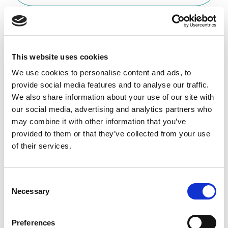
Agnieszka Szwedowicz
CEO
Mental Path
This website uses cookies
Była to wartościowa współpraca,
We use cookies to personalise content and ads, to
provide social media features and to analyse our traffic.
zwłaszcza w kontekście zbudowania
We also share information about your use of our site with
struktury, podziału odpowiedzialności,
our social media, advertising and analytics partners who
wprowadzenia rutyn komunikacyjnych
may combine it with other information that you’ve
oraz poukładania procesów
provided to them or that they’ve collected from your use
biznesowych. To co najbardziej
of their services.
doceniam to konsekwentne
pokazywanie perspektywy biznesowej
do wprowadzanych zmian
Consent
Z HR Hints pracowaliśmy prawie 11 miesięcy. Była
Necessary
Selection
to wartościowa współpraca, zwłaszcza w
kontekście zbudowania struktury, podziału
Preferences
odpowiedzialności, wprowadzenia rutyn