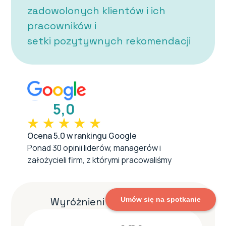
zadowolonych klientów i ich
pracowników i
setki pozytywnych rekomendacji
5,0
Ocena 5.0 w rankingu Google
Ponad 30 opinii liderów, managerów i
założycieli firm, z którymi pracowaliśmy
Wyróżnieni w rankingach:
Umów się na spotkanie