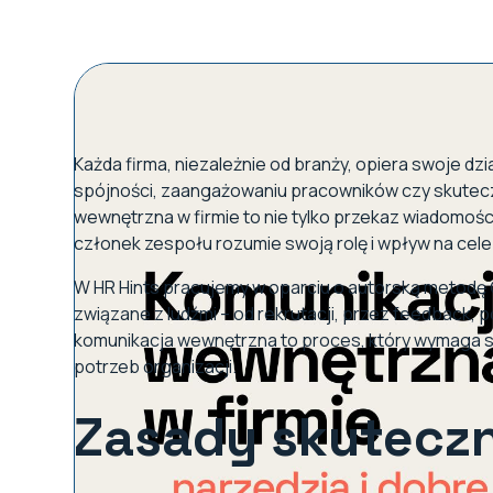
Każda firma, niezależnie od branży, opiera swoje dzi
spójności, zaangażowaniu pracowników czy skuteczne
wewnętrzna w firmie to nie tylko przekaz wiadomości
członek zespołu rozumie swoją rolę i wpływ na cele 
W HR Hints pracujemy w oparciu o autorską metodę 
związane z ludźmi – od rekrutacji, przez feedback,
komunikacja wewnętrzna to proces, który wymaga st
potrzeb organizacji.
Zasady skuteczn