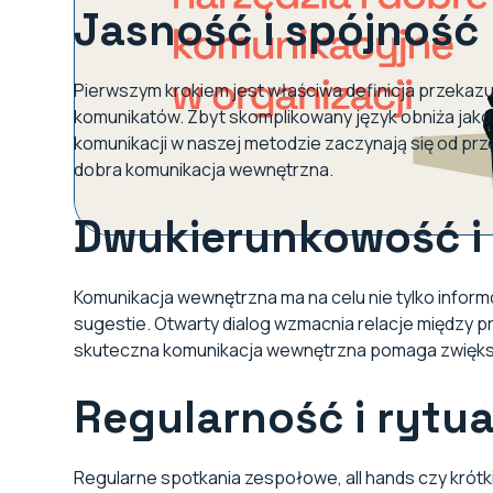
Jasność i spójność
Pierwszym krokiem jest właściwa definicja przekazu
komunikatów. Zbyt skomplikowany język obniża jako
komunikacji w naszej metodzie zaczynają się od prze
dobra komunikacja wewnętrzna.
Dwukierunkowość i 
Komunikacja wewnętrzna ma na celu nie tylko informo
sugestie. Otwarty dialog wzmacnia relacje między 
skuteczna komunikacja wewnętrzna pomaga zwiększ
Regularność i rytu
Regularne spotkania zespołowe, all hands czy krót