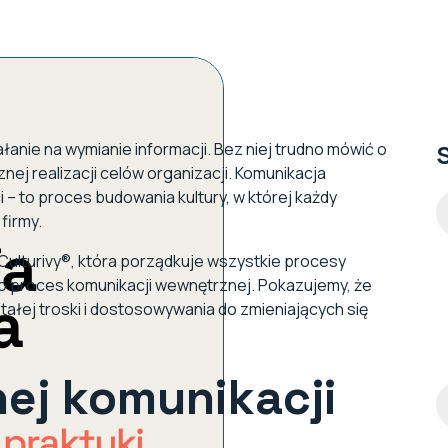
ałanie na wymianie informacji. Bez niej trudno mówić o
S
j realizacji celów organizacji. Komunikacja
 – to proces budowania kultury, w której każdy
firmy.
Culturivy®, która porządkuje wszystkie procesy
 po proces komunikacji wewnętrznej. Pokazujemy, że
ałej troski i dostosowywania do zmieniających się
ej komunikacji