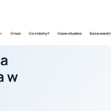
O nas
Co robimy?
Case studies
Baza wiedz
ja
a w