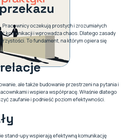
 przekazu
. Pracownicy oczekują prostych i zrozumiałych
ść komunikacji i wprowadza chaos. Dlatego zasady
jrzystości. To fundament, na którym opiera się
relacje
wanie, ale także budowanie przestrzeni na pytania i
pracownikami i wspiera współpracę. Właśnie dlatego
yć zaufanie i podnieść poziom efektywności.
ały
kie stand-upy wspierają efektywną komunikację