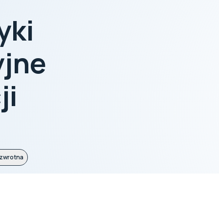
yki
yjne
ji
 zwrotna