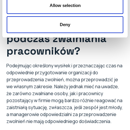
Dlaczego warto
Allow selection
skorzystać ze
wsparcia eksperta
Deny
podczas zwalniania
pracowników?
Podejmując określony wysiłek i przeznaczając czas na
odpowiednie przygotowanie organizacji do
przeprowadzenia zwolnień, można przeprowadzić je
we własnym zakresie. Należy jednak mieć na uwadze,
że zarówno zwalniane osoby, jak i pracownicy
pozostający w firmie mogą bardzo różnie reagować na
zaistniałą sytuację, zwłaszcza, jeśli zespół jest młody,
a managerowie odpowiedzialni za przeprowadzenie
zwolnień nie mają odpowiedniego doświadczenia.