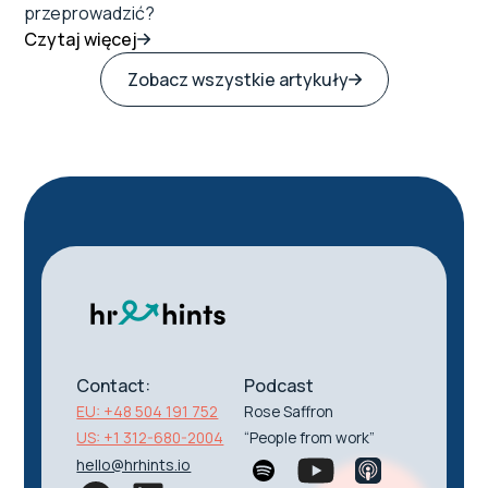
przeprowadzić?
Czytaj więcej
Zobacz wszystkie artykuły
Contact:
Podcast
EU: +48 504 191 752
Rose Saffron
US: +1 312-680-2004
“People from work”
hello@hrhints.io