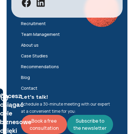
Recruitment
Team Management
About us
Case Studies
Recommendations
Blog
Contact
Chcesz
Let's talk!
osiągać
Schedule a 30-minute meeting with our expert
at a convenient time for you:
cele
Book a free
Subscribe to
biznesowe
consultation
the newsletter
dzięki