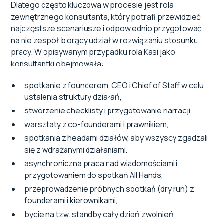
Dlatego często kluczowa w procesie jest rola
zewnętrznego konsultanta, który potrafi przewidzieć
najczęstsze scenariusze i odpowiednio przygotować
na nie zespół biorący udział w rozwiązaniu stosunku
pracy. W opisywanym przypadku rola Kasi jako
konsultantki obejmowała:
spotkanie z founderem, CEO i Chief of Staff w celu
ustalenia struktury działań,
stworzenie checklisty i przygotowanie narracji,
warsztaty z co-founderami i prawnikiem,
spotkania z headami działów, aby wszyscy zgadzali
się z wdrażanymi działaniami,
asynchroniczna praca nad wiadomościami i
przygotowaniem do spotkań All Hands,
przeprowadzenie próbnych spotkań (dry run) z
founderami i kierownikami,
bycie na tzw. standby cały dzień zwolnień.