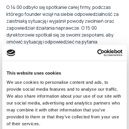
O 14:00 odbyło się spotkanie całej firmy, podczas
którego founder wziął na siebie odpowiedzialność za
zaistniałą sytuację i wyjaśnił powody zwolnień oraz
zapowiedział działania naprawcze. O 15:00
dyrektorowie spotkali się ze swoimi zespołami, aby
omówić sytuację i odpowiedzieć na pytania
pracowników – wyjaśnia Head of Interim Change
Management.
Etap trzeci: komunikacja
This website uses cookies
po zwolnieniach
We use cookies to personalise content and ads, to
provide social media features and to analyse our traffic.
We also share information about your use of our site with
Dzięki współpracy z HR Hints Klient był świadomy tego,
our social media, advertising and analytics partners who
że zaopiekowanie się pracownikami pozostającymi w
may combine it with other information that you’ve
firmie jest równie istotne, jak odpowiednie rozstanie
provided to them or that they’ve collected from your use
się ze zwalnianymi pracownikami. Dlatego
of their services.
szczegółowo opracowana została także komunikacja