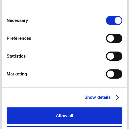
po dniu zwolnień, która obejmowała:
Consent
dostępność zarządu i managerów dla pracowników
Necessary
Selection
w razie pytań i wątpliwości,
przeprowadzenie tzw. stay interviews, aby
zrozumieć obawy i potrzeby pozostających
Preferences
pracowników,
przedstawienie szczegółowego planu
Statistics
naprawczego na kolejnym spotkaniu całej firmy,
regularne All Hands poświęcone poprawie sytuacji
Marketing
firmy.
Organizacja zadbała również o świadectwa pracy i
formalne zakończenie każdego stosunku pracy.
Show details
Ważne było też monitorowanie reakcji na poziomie
zespołów - nie tylko na poziomie procesów, ale
również emocji i atmosfery.
Allow all