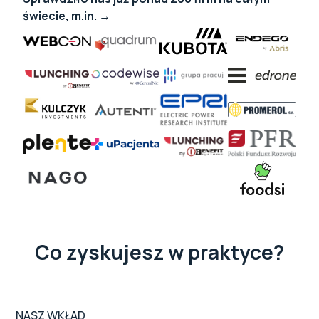
świecie, m.in. →
Co zyskujesz w praktyce?
NASZ WKŁAD