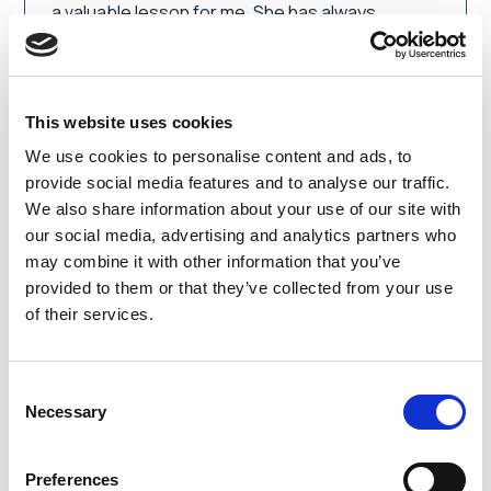
a valuable lesson for me. She has always
handled complex and difficult tasks wisely,
strategically and always with ease and a dose of
humor!
I found that her skills allow her to successfully
This website uses cookies
handle large projects, engaging other people to
We use cookies to personalise content and ads, to
give their all and work together for common
provide social media features and to analyse our traffic.
success.
We also share information about your use of our site with
our social media, advertising and analytics partners who
may combine it with other information that you’ve
provided to them or that they’ve collected from your use
Agnieszka Rasztawicka
of their services.
Collection Director
La Mania Fashion
Throughout our collaboration, I could
Consent
always count on his support – both
Necessary
Selection
substantive (expertise-based) and
organizational. He is a partner who
Preferences