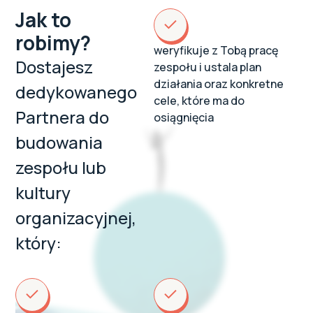
Jak to
robimy?
weryfikuje z Tobą pracę
Dostajesz
zespołu i ustala plan
działania oraz konkretne
dedykowanego
cele, które ma do
Partnera do
osiągnięcia
budowania
zespołu lub
kultury
organizacyjnej,
który: