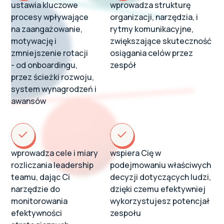
ustawia kluczowe
wprowadza strukturę
procesy wpływające
organizacji, narzędzia, i
na zaangażowanie,
rytmy komunikacyjne,
motywację i
zwiększające skuteczność
zmniejszenie rotacji
osiągania celów przez
- od onboardingu,
zespół
przez ścieżki rozwoju,
system wynagrodzeń i
awansów
wprowadza cele i miary
wspiera Cię w
rozliczania leadership
podejmowaniu właściwych
teamu, dając Ci
decyzji dotyczących ludzi,
narzędzie do
dzięki czemu efektywniej
monitorowania
wykorzystujesz potencjał
efektywności
zespołu