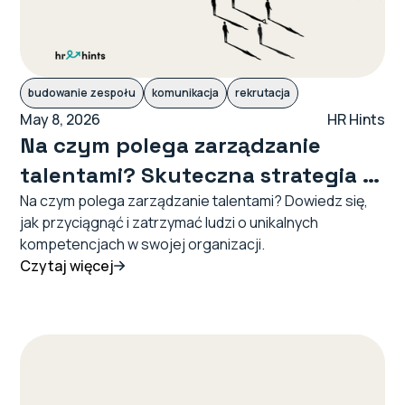
budowanie zespołu
komunikacja
rekrutacja
May 8, 2026
HR Hints
Na czym polega zarządzanie
talentami? Skuteczna strategia w
świetle metody Culturivy®
Na czym polega zarządzanie talentami? Dowiedz się,
jak przyciągnąć i zatrzymać ludzi o unikalnych
kompetencjach w swojej organizacji.
Czytaj więcej