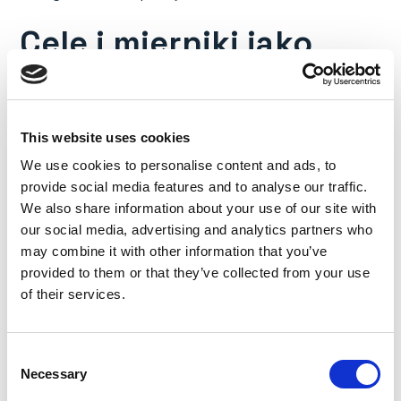
Cele i mierniki jako
podstawa
Aby naprawdę zwiększyć zaangażowanie
This website uses cookies
pracowników, trzeba odejść od oceniania po
We use cookies to personalise content and ads, to
godzinach pracy, a przejść do realnego wykonywania
provide social media features and to analyse our traffic.
obowiązków i osiągania efektów. Skuteczne
We also share information about your use of our site with
planowanie, dobrze przemyślane cele i gotowość do
our social media, advertising and analytics partners who
osiągnięcia określonych celów to fundamenty.
may combine it with other information that you’ve
Dobry cel powinien być ambitny, mierzalny i zrozumiały.
provided to them or that they’ve collected from your use
Powiązany z celami organizacji, ale dostosowany do
of their services.
możliwości konkretnej osoby. Tylko wtedy pracownik
identyfikuje się z rolą i widzi sens w działaniu. Warto też
rozmawiać o tym, jak cel wpisuje się w cele zespołu i
Consent
Necessary
całej organizacji, nie tylko w swój zakres obowiązków.
Selection