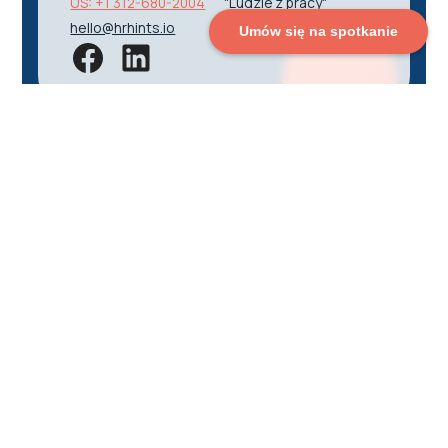
US: +1 312-680-2004
"Ludzie z pracy"
hello@hrhints.io
Umów się na spotkanie
Rekrutacja
Zarządzanie zespołem
O nas
Case Studies
Rekomendacje
Blog
Kontakt
Porozmawiajmy!
Chcesz
Umów 30-minutowe spotkanie z naszym
osiągać
ekspertem w dogodnym dla Ciebie terminie: