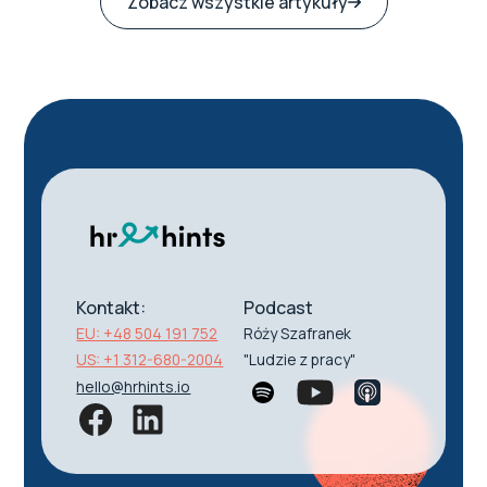
Zobacz wszystkie artykuły
Kontakt:
Podcast
EU: +48 504 191 752
Róży Szafranek
US: +1 312-680-2004
"Ludzie z pracy"
hello@hrhints.io