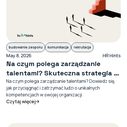
budowanie zespołu
komunikacja
rekrutacja
May 8, 2026
HR Hints
Na czym polega zarządzanie
talentami? Skuteczna strategia w
świetle metody Culturivy®
Na czym polega zarządzanie talentami? Dowiedz się,
jak przyciągnąć i zatrzymać ludzi o unikalnych
kompetencjach w swojej organizacji.
Czytaj więcej