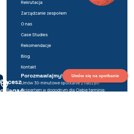
Rekrutacja
Zarządzanie zespołem
O nas
Case Studies
Rekomendacje
Blog
Kontakt
Porozmawiajmy!
Umów się na spotkanie
Chcesz
Umów 30-minutowe spotkanie z naszym
osiągać
ekspertem w dogodnym dla Ciebie terminie:
cele
Umów
Zapisz się do
bezpłatną
newslettera
biznesowe
konsultację
dzięki
dobrze
zrekrutowanym