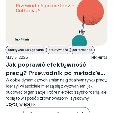
efektywne zarządzanie
efektywność
performance
May 8, 2026
HR Hints
Jak poprawić efektywność
pracy? Przewodnik po metodzie
Culturivy®
W dobie dynamicznych zmian na globalnym rynku pracy,
liderzy i właściciele mierzą się z wyzwaniem: jak
budować organizacje, które nie tylko szybko rosną, ale
robią to w sposób zrównoważony i zyskowny.
Czytaj więcej