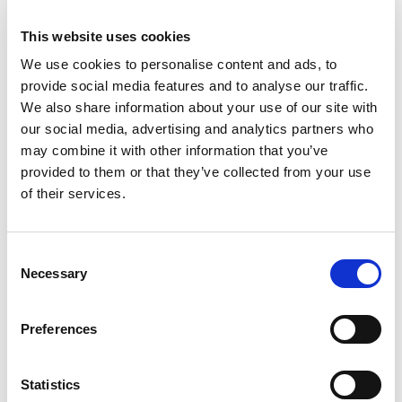
Tradycyjny konsulting często zapomina o tym, że każda
This website uses cookies
zmiana procesowa jest zmianą ludzką. Można
We use cookies to personalise content and ads, to
zaprojektować genialny
proces rekrutacyjny
, ale jeśli
provide social media features and to analyse our traffic.
menedżerowie nie będą potrafili badać kompetencji
We also share information about your use of our site with
behawioralnych, proces ten pozostanie martwy.
our social media, advertising and analytics partners who
Interim Change Manager, działając według zasad
may combine it with other information that you’ve
Culturivy®, dba o to, by doradztwo operacyjne łączyło
provided to them or that they’ve collected from your use
się z psychologią organizacji. To pozwala uniknąć
of their services.
„organizacyjnego długu”, który narasta, gdy procesy
nie nadążają za liczbą zatrudnianych osób.
Consent
Necessary
Selection
Preferences
Statistics