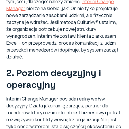
tym „co” i „dlaczego” należy zmienić,
Interim Change
Manager
bierze na siebie „jak”. On nie tylko projektuje
nowe zarządzanie zasobami ludzkimi, ale fizycznie
zaczyna je wdrażać. Jeśli metodą Culturivy® ustalimy,
że organizacja potrzebuje nowej struktury
wynagrodzeń, Interim nie zostawi klienta z arkuszem
Excel – on przeprowadzi proces komunikacji z ludźmi,
przeszkoli menedżerów i dopilnuje, by system zaczął
działać.
2. Poziom decyzyjny i
operacyjny
Interim Change Manager posiada realny wpływ
decyzyjny. Działa jako ramię zarządu, partner dla
founderów, który rozumie kontekst biznesowy i potrafi
rozwiązywać konflikty wewnątrz organizacji. Nie jest
tylko obserwatorem; staje się częścią ekosystemu, co