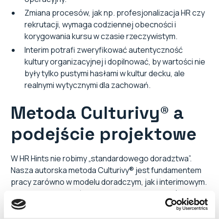
Zmiana procesów, jak np. profesjonalizacja HR czy
rekrutacji, wymaga codziennej obecności i
korygowania kursu w czasie rzeczywistym.
Interim potrafi zweryfikować autentyczność
kultury organizacyjnej i dopilnować, by wartości nie
były tylko pustymi hasłami w kultur decku, ale
realnymi wytycznymi dla zachowań.
Metoda Culturivy® a
podejście projektowe
W HR Hints nie robimy „standardowego doradztwa”.
Nasza autorska metoda Culturivy® jest fundamentem
pracy zarówno w modelu doradczym, jak i interimowym.
Pozwala ona ułożyć operacyjny plan zmian, który jest
ściśle skorelowany z realizacją celów strategicznych
firmy.