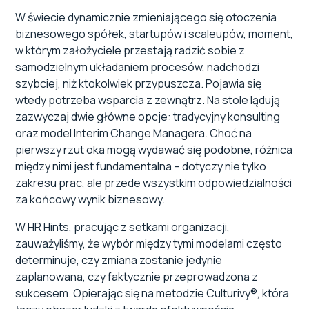
Interim Change Manager – więcej niż doradztwo
W świecie dynamicznie zmieniającego się otoczenia
strategiczne
biznesowego spółek, startupów i scaleupów, moment,
w którym założyciele przestają radzić sobie z
1. Odpowiedzialność za wdrożenie, nie tylko plan
samodzielnym układaniem procesów, nadchodzi
szybciej, niż ktokolwiek przypuszcza. Pojawia się
2. Poziom decyzyjny i operacyjny
wtedy potrzeba wsparcia z zewnątrz. Na stole lądują
zazwyczaj dwie główne opcje: tradycyjny konsulting
3. Transfer kompetencji do wewnątrz
oraz model Interim Change Managera. Choć na
pierwszy rzut oka mogą wydawać się podobne, różnica
Kiedy wybrać doradztwo, a kiedy Interima?
między nimi jest fundamentalna – dotyczy nie tylko
zakresu prac, ale przede wszystkim odpowiedzialności
Metoda Culturivy® a podejście projektowe
za końcowy wynik biznesowy.
W HR Hints, pracując z setkami organizacji,
Wybierz model, który realnie wspiera biznes
zauważyliśmy, że wybór między tymi modelami często
determinuje, czy zmiana zostanie jedynie
zaplanowana, czy faktycznie przeprowadzona z
sukcesem. Opierając się na metodzie Culturivy®, która