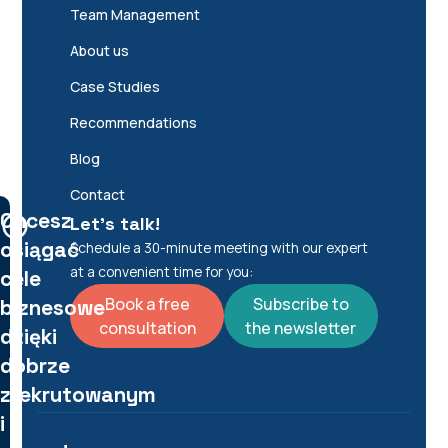
Team Management
About us
Case Studies
Recommendations
Blog
Contact
Chcesz
Let's talk!
osiągać
Schedule a 30-minute meeting with our expert
at a convenient time for you:
cele
Book a free
Subscribe to
biznesowe
consultation
the newsletter
dzięki
dobrze
zrekrutowanym
i