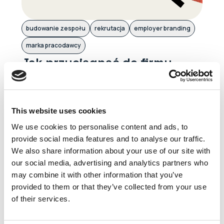
budowanie zespołu
rekrutacja
employer branding
marka pracodawcy
Jak przyciągnąć do firmy
najlepszych ludzi?
October 13, 2025
Agata Knapek
W tym artykule znajdziesz odpowiedzi na pytania,
This website uses cookies
jak stworzyć markę pracodawcy, która przyciąga
We use cookies to personalise content and ads, to
kandydatów oraz czy zawsze potrzebujesz
provide social media features and to analyse our traffic.
"graczy A", aby osiągać cele jako lider czy
We also share information about your use of our site with
organizacja.
our social media, advertising and analytics partners who
Czytaj więcej
may combine it with other information that you’ve
provided to them or that they’ve collected from your use
of their services.
Przeglądaj artykuły dotyczące pozostałych