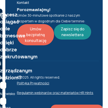
Kontakt
Porozmawiajmy!
Chcesz
Umów 30-minutowe spotkanie z naszym
osiągać
ekspertem w dogodnym dla Ciebie terminie:
cele
Umów
Zapisz się do
bezpłatną
newslettera
biznesowe
konsultację
dzięki
dobrze
zrekrutowanym
i
zarządzanym
ludziom?
© 2025. All rights reserved.
Imię
Polityka Prywatności
Regulamin webinarów oraz materiałów HR Hints
Nazwisko
Nazwa