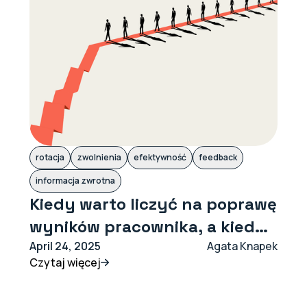
rotacja
zwolnienia
efektywność
feedback
informacja zwrotna
Kiedy warto liczyć na poprawę
wyników pracownika, a kiedy
czas na rozstanie?
April 24, 2025
Agata Knapek
Czytaj więcej