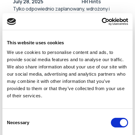
July 28, 2025
HR Hints
Tylko odpowiednio zaplanowany, wdrożony i
przeprowadzony proces redukcji etatów
pozwala przejść przez ten proces
profesjonalnie, z zachowaniem szacunku dla
zwalnianych osób i z odpowiednim
This website uses cookies
zaopiekowaniem pracowników pozostających w
strukturach firmy. Zobacz jak Katarzyna
We use cookies to personalise content and ads, to
Mierzejewska, Head of People & Culture, wspiera
provide social media features and to analyse our traffic.
klientów w niełatwym procesie zwalniania
Czytaj więcej
We also share information about your use of our site with
pracowników.
our social media, advertising and analytics partners who
may combine it with other information that you’ve
provided to them or that they’ve collected from your use
of their services.
Consent
Necessary
Selection