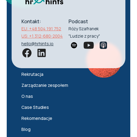
Kontakt:
Podcast
EU: +48 504 191 752
Róży Szafranek
US: +1 312-680-2004
"Ludzie z pracy"
hello@hrhints.io
Rekrutacja
Zarządzanie zespołem
O nas
Case Studies
Rekomendacje
Blog