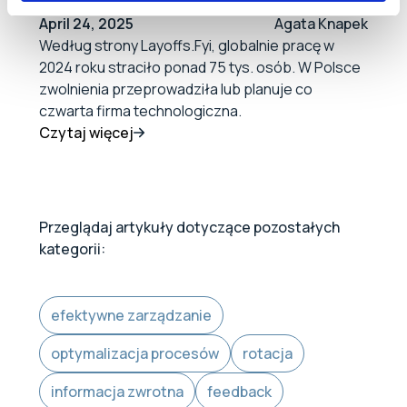
komunikacyjnych i
April 24, 2025
Agata Knapek
Według strony Layoffs.Fyi, globalnie pracę w
formalnych?
2024 roku straciło ponad 75 tys. osób. W Polsce
zwolnienia przeprowadziła lub planuje co
czwarta firma technologiczna.
Czytaj więcej
Przeglądaj artykuły dotyczące pozostałych
kategorii:
efektywne zarządzanie
optymalizacja procesów
rotacja
informacja zwrotna
feedback