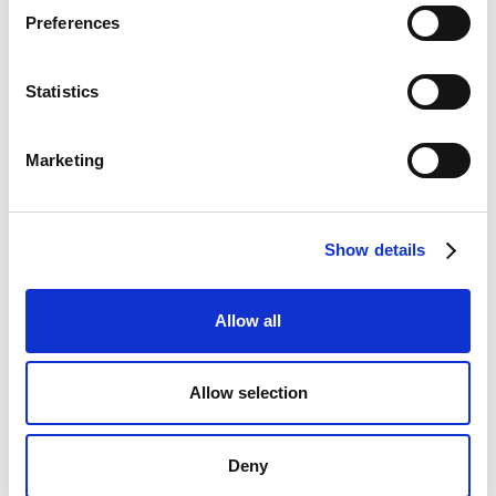
Preferences
Statistics
Marketing
Show details
Allow all
Allow selection
komunikacja
zwolnienia
change management
Zwolnienia i offboarding - jak
Deny
zwalniać bez wpadek